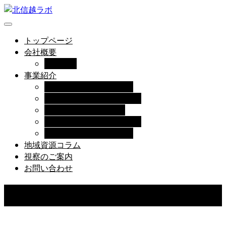
トップページ
会社概要
役員紹介
事業紹介
地域価値創造・案件形成
ゲートウェイコミュニティ
モビリティ・地域交通
創業・起業／事業創造支援
地域ブランド・空間活用
地域資源コラム
視察のご案内
お問い合わせ
COLUMN