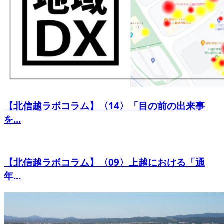
【北信越ラボコラム】〈14〉「目の前の出来事
を...
【北信越ラボコラム】〈09〉上越における「通
年...