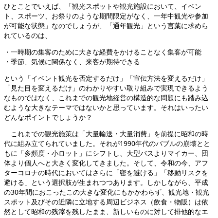
ひとことでいえば、「観光スポットや観光施設において、イベン
ト、スポーツ、お祭りのような期間限定がなく、一年中観光や参加
が可能な状態」なのでしょうが、「通年観光」という言葉に求めら
れているのは、
・一時期の集客のために大きな経費をかけることなく集客が可能
・季節、気候に関係なく、来客が期待できる
という「イベント観光を否定するだけ」「宣伝方法を変えるだけ」
「見た目を変えるだけ」のわかりやすい取り組みで実現できるよう
なものではなく、これまでの観光地経営の構造的な問題にも踏み込
むような大きなテーマではないかと思っています。それはいったい
どんなポイントでしょうか？
これまでの観光施策は「大量輸送・大量消費」を前提に昭和の時
代に組み立てられていました。それが1990年代のバブルの崩壊とと
もに「多頻度・小ロット」にシフトし、大型バスよりマイカー、団
体より個人へと大きく変化してきました。そして、令和の今、アフ
ターコロナの時代においてはさらに「密を避ける」「移動リスクを
避ける」という選択肢が生まれつつあります。しかしながら、平成
の30年間におこったこの大きな変化にもかかわらず、観光地・観光
スポット及びその近隣に立地する周辺ビジネス（飲食・物販）は依
然として昭和の残滓を残したまま、新しいものに対して排他的なエ