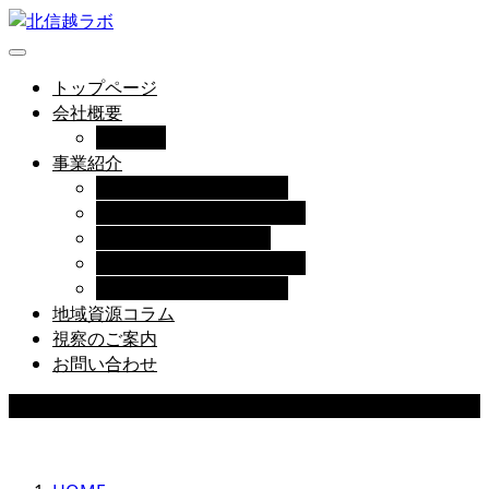
トップページ
会社概要
役員紹介
事業紹介
地域価値創造・案件形成
ゲートウェイコミュニティ
モビリティ・地域交通
創業・起業／事業創造支援
地域ブランド・空間活用
地域資源コラム
視察のご案内
お問い合わせ
COLUMN