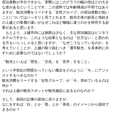
宿泊者数が半分ですから、実際にはこのグラフの幅の倍ほどの大き
な差があるということです。この資料では年齢構成が不明ではあり
ますが、観光消費をリードする「女性グループ」の宿泊者数が低い
ことについてはハッキリと見てとれます。観光主体の妙高と地続き
の上越との客層の違いがなぜこれほど極端に違うのかを研究する必
要があると思います。
もとより、上越市内には旅館は少なく、主な宿泊施設はビジネス
ホテルですから、このような結果となるのは「仕方ない」と思われ
る方もいらっしゃると思いますが、「なぜこうなっているのか」を
考えていくことが、上越の取り組むべき「通年観光」を具体的に示
すために必要なのではないでしょうか？
『観光といえば「歴史」「文化」を「見学」すること』
という半世紀の間変わっていない概念をどのように「今」にアジャ
ストするべきなのか？
観光消費をリードする「女性グループ」が「今」求めているものは
何か？
それは上越の観光スポットや観光施設にあるものなのか？
そして、前回の記事の冒頭に戻りますが、
なにをすれば「白」とか「黒」とか「茶色」のイメージから脱却で
きるのか？