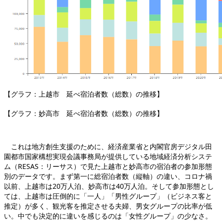
【グラフ：上越市 延べ宿泊者数（総数）の推移】
【グラフ：妙高市 延べ宿泊者数（総数）の推移】
これは地方創生支援のために、経済産業省と内閣官房デジタル田
園都市国家構想実現会議事務局が提供している地域経済分析システ
ム（RESAS：リーサス）で見た上越市と妙高市の宿泊者の参加形態
別のデータです。まず第一に総宿泊者数（縦軸）の違い、コロナ禍
以前、上越市は20万人泊、妙高市は40万人泊。そして参加形態とし
ては、上越市は圧倒的に「一人」「男性グループ」（ビジネス客と
推定）が多く、観光客を推定させる夫婦、男女グループの比率が低
い。中でも決定的に違いを感じるのは「女性グループ」の少なさ。