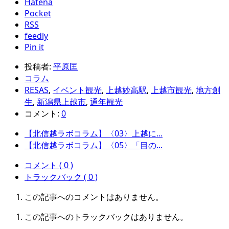
Hatena
Pocket
RSS
feedly
Pin it
投稿者:
平原匡
コラム
RESAS
,
イベント観光
,
上越妙高駅
,
上越市観光
,
地方創
生
,
新潟県上越市
,
通年観光
コメント:
0
【北信越ラボコラム】〈03〉上越に...
【北信越ラボコラム】〈05〉「目の...
コメント ( 0 )
トラックバック ( 0 )
この記事へのコメントはありません。
この記事へのトラックバックはありません。