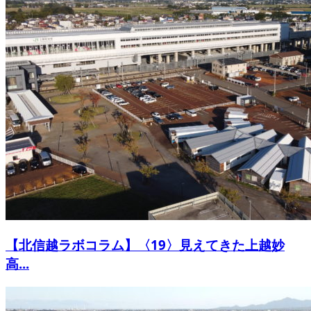
【北信越ラボコラム】〈19〉見えてきた上越妙
高...