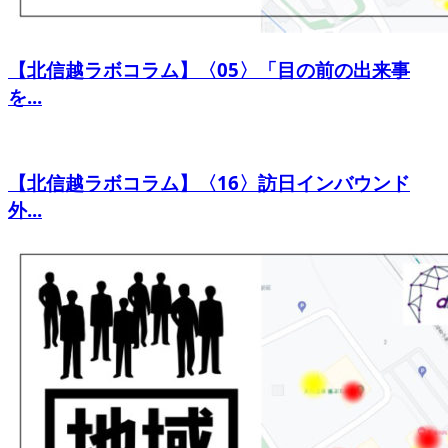
【北信越ラボコラム】〈05〉「目の前の出来事
を...
【北信越ラボコラム】〈16〉訪日インバウンド
外...